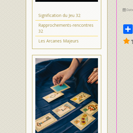
Date
Signification du Jeu 32
Rapprochements-rencontres
32
Les Arcanes Majeurs