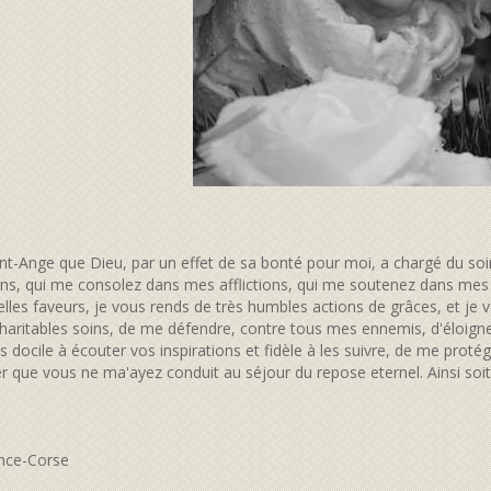
nt-Ange que Dieu, par un effet de sa bonté pour moi, a chargé du so
ns, qui me consolez dans mes afflictions, qui me soutenez dans me
lles faveurs, je vous rends de très humbles actions de grâces, et je
haritables soins, de me défendre, contre tous mes ennemis, d'éloign
is docile à écouter vos inspirations et fidèle à les suivre, de me prot
er que vous ne ma'ayez conduit au séjour du repose eternel. Ainsi soit-
nce-Corse