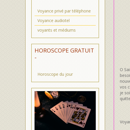
Voyance privé par téléphone
Voyance audiotel
voyants et médiums
HOROSCOPE GRATUIT
-
O Sai
Horoscope du jour
besoi
nouve
vos c
je so
quitt
Voya