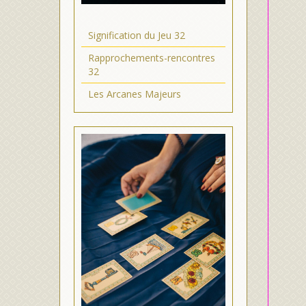
Signification du Jeu 32
Rapprochements-rencontres
32
Les Arcanes Majeurs