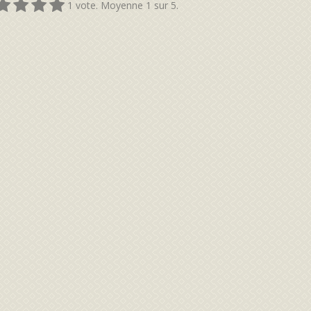
1
vote. Moyenne
1
sur 5.